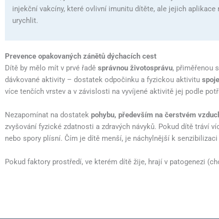
injekční vakcíny, které ovlivní imunitu dítěte, ale jejich aplika
urychlit.
Prevence opakovaných zánětů dýchacích cest
Dítě by mělo mít v prvé řadě
správnou životosprávu
, přiměřenou 
dávkované aktivity – dostatek odpočinku a fyzickou aktivitu
spoj
více tenčích vrstev a v závislosti na vyvíjené aktivitě jej podle 
Nezapomínat na dostatek
pohybu, především na čerstvém vzduc
zvyšování fyzické zdatnosti a zdravých návyků. Pokud dítě tráví ví
nebo spory plísní. Čím je dítě menší, je náchylnější k senzibilizaci
Pokud faktory prostředí, ve kterém dítě žije, hrají v patogenezi (