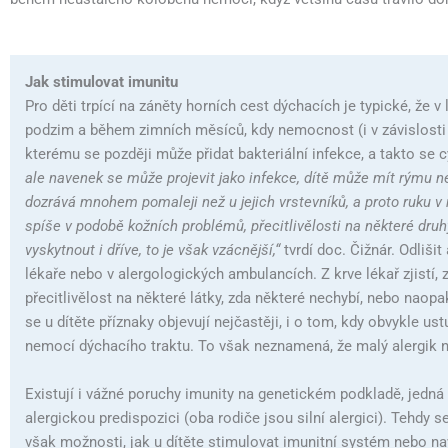
Jak stimulovat imunitu
Pro děti trpící na záněty horních cest dýchacích je typické, že v
podzim a během zimních měsíců, kdy nemocnost (i v závislosti 
kterému se později může přidat bakteriální infekce, a takto se 
ale navenek se může projevit jako infekce, dítě může mít rýmu n
dozrává mnohem pomaleji než u jejich vrstevníků, a proto ruku 
spíše v podobě kožních problémů, přecitlivělosti na některé druh
vyskytnout i dříve, to je však vzácnější,“
tvrdí doc. Čižnár. Odlišit
lékaře nebo v alergologických ambulancích. Z krve lékař zjistí, z
přecitlivělost na některé látky, zda některé nechybí, nebo naopa
se u dítěte příznaky objevují nejčastěji, i o tom, kdy obvykle ust
nemocí dýchacího traktu. To však neznamená, že malý alergik n
Existují i ​​vážné poruchy imunity na genetickém podkladě, jedná
alergickou predispozici (oba rodiče jsou silní alergici). Tehdy se
však možnosti, jak u dítěte stimulovat imunitní systém nebo nav