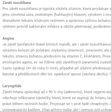
Zánět nosohltanu
Pro zánět nosohltanu je typická zduřelá sliznice, která produkuje
přes otevřená ústa, změněným (huhňavým) hlasem, výtokem z nosu, 
dostatkem tekutin, klidovým režimem a správnou výživou bohatou n
výtěrem potvrdí bakteriální infekce a obtíže přetrvávají, podáváme 
Angína
Je zánět lymfatické tkáně krčních mandlí, ale i zánět nosohltanov
výraznou bolestí při polykání, zvýšenou únavností, zvracením, ale
tekutin, stravou bohatou především na vitamin C, kloktáním, Priess
etiologické agens, ev. se řídíme výší zánětlivých parametrů (vyše
často opakují (4× do roka či více), případně při zduření představ
batolat a předškolních dětí tzv. spánkové apnoe (zástavy dechu). 
Laryngitida
Zánět hrtanu způsobují až v 90 % viry (adenoviry), které nejprve a
vdechuje infikované částečky hlenů, které se aspirují do hrtanu, ta
právě během nočních hodin. Projevuje se v prvé řadě chraptivým,
vyčerpávajícím kašlem. Hlas přitom může, ale i nemusí mít ochrapt