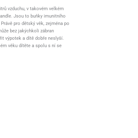
 litrů vzduchu, v takovém velkém
andle. Jsou to buňky imunitního
. Právě pro dětský věk, zejména po
může bez jakýchkoli zábran
t výpotek a dítě dobře neslyší.
lém věku dítěte a spolu s ní se