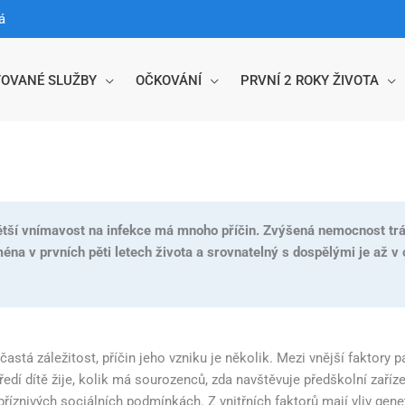
á
OVANÉ SLUŽBY
OČKOVÁNÍ
PRVNÍ 2 ROKY ŽIVOTA
Větší vnímavost na infekce má mnoho příčin. Zvýšená nemocnost trá
jména v prvních pěti letech života a srovnatelný s dospělými je až 
častá záležitost, příčin jeho vzniku je několik. Mezi vnější faktory p
edí dítě žije, kolik má sourozenců, zda navštěvuje předškolní zaříze
nepříznivých sociálních podmínkách. Z vnitřních faktorů mají vliv gen