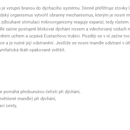
eň je vstupní branou do dýchacího systému. Denně přefiltruje stovky
lidský organismus vytvořil obranný mechanismus, kterým je nosní m
 i zdlouhavé stimulaci mikroorganismy reaguje expanzí, tedy růstem
andle začne postupně blokovat dýchání nosem a vdechovaný vzduch 
dním uchem a ucpává Eustachovu trubici. Později se v ní začne tvoři
 a je nutné její odstranění. Jestliže se nosní mandle odstraní v út
 lymfatická tkáň opakovaně zvětšit.
ze pomáhá předsunutou čelistí při dýchání,
většené mandle) při dýchání,
cí cesty,