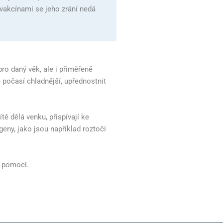
i vakcínami se jeho zrání nedá
ro daný věk, ale i přiměřeně
e počasí chladnější, upřednostnit
ítě dělá venku, přispívají ke
geny, jako jsou například roztoči
 pomoci.