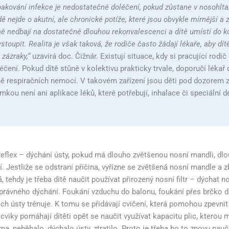
akování infekce je nedostatečné doléčení, pokud zůstane v nosohlta
 nejde o akutní, ale chronické potíže, které jsou obvykle mírnější a 
 nedbají na dostatečně dlouhou rekonvalescenci a dítě umístí do kol
upit. Realita je však taková, že rodiče často žádají lékaře, aby dít
 zázraky,“
uzavírá doc. Čižnár. Existují situace, kdy si pracující rod
éčení. Pokud dítě stůně v kolektivu prakticky trvale, doporučí lékař 
ě respiračních nemocí. V takovém zařízení jsou děti pod dozorem z
imkou není ani aplikace léků, které potřebují, inhalace či speciální
reflex – dýchání ústy, pokud má dlouho zvětšenou nosní mandli, dl
. Jestliže se odstraní příčina, vyřízne se zvětšená nosní mandle a 
á, tehdy je třeba dítě naučit používat přirozený nosní filtr – dýcha
správného dýchání. Foukání vzduchu do balonu, foukání přes brčko d
ústy trénuje. K tomu se přidávají cvičení, která pomohou zpevnit s
cviky pomáhají dítěti opět se naučit využívat kapacitu plic, kterou
 neběhalo, dýchalo ústy, ztratilo. Proto je třeba ho to znovu nauči