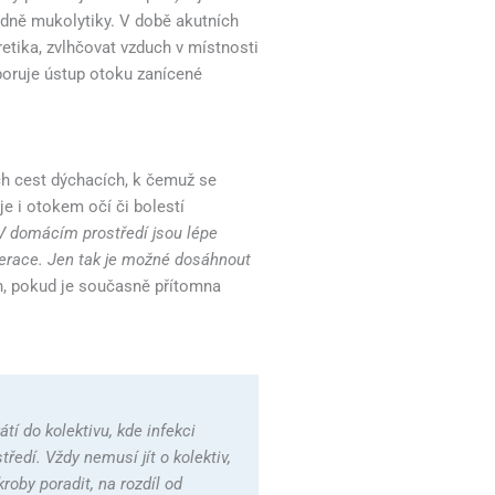
adně mukolytiky. V době akutních
etika, zvlhčovat vzduch v místnosti
poruje ústup otoku zanícené
ch cest dýchacích, k čemuž se
je i otokem očí či bolestí
 V domácím prostředí jsou lépe
nerace. Jen tak je možné dosáhnout
in, pokud je současně přítomna
tí do kolektivu, kde infekci
ředí. Vždy nemusí jít o kolektiv,
roby poradit, na rozdíl od