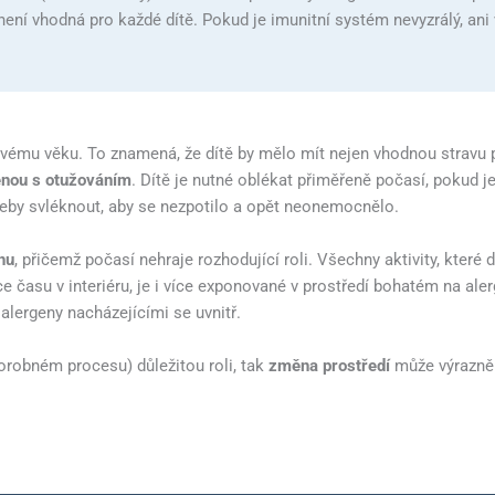
ce není vhodná pro každé dítě. Pokud je imunitní systém nevyzrálý, an
svému věku. To znamená, že dítě by mělo mít nejen vhodnou stravu p
enou s otužováním
. Dítě je nutné oblékat přiměřeně počasí, pokud j
potřeby svléknout, aby se nezpotilo a opět neonemocnělo.
hu
, přičemž počasí nehraje rozhodující roli. Všechny aktivity, které d
ce času v interiéru, je i více exponované v prostředí bohatém na aler
 alergeny nacházejícími se uvnitř.
chorobném procesu) důležitou roli, tak
změna prostředí
může výrazně