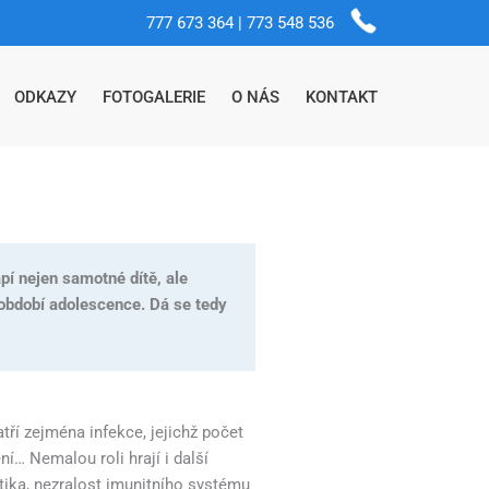
777 673 364 | 773 548 536
ODKAZY
FOTOGALERIE
O NÁS
KONTAKT
pí nejen samotné dítě, ale
v období adolescence. Dá se tedy
atří zejména infekce, jejichž počet
ní… Nemalou roli hrají i další
etika, nezralost imunitního systému