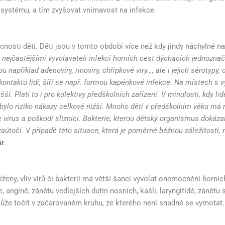
systému, a tím zvyšovat vnímavost na infekce.
sti dětí. Děti jsou v tomto období více než kdy jindy náchylné na
u nejčastějšími vyvolavateli infekcí horních cest dýchacích jednoznačně
 například adenoviry, rinoviry, chřipkové viry…, ale i jejich sérotypy
kontaktu lidí, šíří se např. formou kapénkové infekce. Na místech s vy
ší. Platí to i pro kolektivy předškolních zařízení. V minulosti, kdy li
bylo riziko nákazy celkově nižší. Mnoho dětí v předškolním věku má n
virus a poškodí sliznici. Bakterie, kterou dětský organismus dokáza
 zaútočí. V případě této situace, která je poměrně běžnou záležitostí,
ár
.
níženy, vliv virů či bakterií má větší šanci vyvolat onemocnění horníc
, angíně, zánětu vedlejších dutin nosních, kašli, laryngitidě, zánětu
ůže točit v začarovaném kruhu, ze kterého není snadné se vymotat.