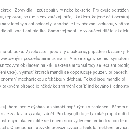
 sekreci. Zpravidla ji způsobují viry nebo bakterie. Projevuje se z
teplotou, pokud hleny zatékají níže, i kašlem, kojené děti odmítaj
a vitaminy a antioxidanty. Vhodné je i zvlhčování vzduchu, v přípa
dle citlivosti antibiotika. Samozřejmostí je vyloučení dítěte z kole
ého oblouku. Vyvolavateli jsou viry a bakterie, případně i kvasinky.
 i zvětšenými podčelistními uzlinami. Virové angíny se léčí symptom
nitzovým obkladem na krk. Bakteriální tonsilitidy se léčí antibiotiky
tření CRP). Vyjmutí krčních mandlí se doporučuje pouze v případech
ují enormní mechanickou překážku v dýchání. Pokud jsou mandle příl
V takovém případě je někdy ke zmírnění obtíží indikováno i jednost
takují horní cesty dýchací a způsobí např. rýmu a zahlenění. Během s
m se zastaví a vyvolají zánět. Pro laryngitidu je typické propuknutí
 zastřeným hlasem, dítě se během noci vyděšené probudí s pocitem 
ělý. Onemocnění obvykle provází zvýšená teplota (některé laryngitidy