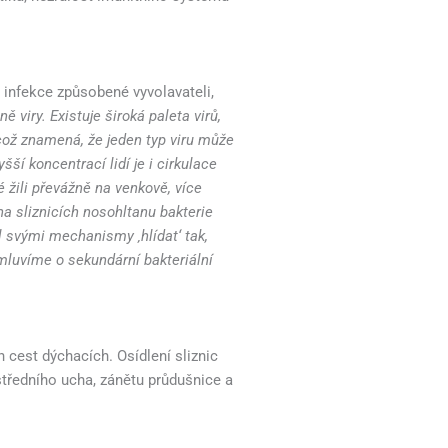
 infekce způsobené vyvolavateli,
 viry. Existuje široká paleta virů,
, což znamená, že jeden typ viru může
šší koncentrací lidí je i cirkulace
dé žili převážně na venkově, více
a sliznicích nosohltanu bakterie
l svými mechanismy ‚hlídat‘ tak,
 mluvíme o sekundární bakteriální
h cest dýchacích. Osídlení sliznic
 středního ucha, zánětu průdušnice a