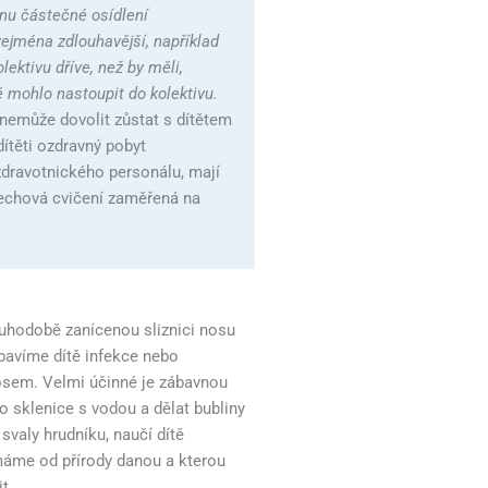
nu částečné osídlení
zejména zdlouhavější, například
ektivu dříve, než by měli,
ě mohlo nastoupit do kolektivu.
ič nemůže dovolit zůstat s dítětem
dítěti ozdravný pobyt
dravotnického personálu, mají
 dechová cvičení zaměřená na
ouhodobě zanícenou sliznici nosu
zbavíme dítě infekce nebo
t nosem. Velmi účinné je zábavnou
o sklenice s vodou a dělat bubliny
valy hrudníku, naučí dítě
 máme od přírody danou a kterou
t.