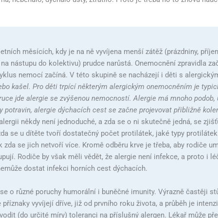
 letních měsících, kdy je na ně vyvíjena menší zátěž (prázdniny, příj
na nástupu do kolektivu) prudce narůstá. Onemocnění zpravidla zač
cyklus nemocí začíná. V této skupině se nacházejí i děti s alergický
ebo kašel. Pro děti trpící některým alergickým onemocněním je typick
v ruce jde alergie se zvýšenou nemocností. Alergie má mnoho podob, 
y potravin, alergie dýchacích cest se začne projevovat přibližně kole
 alergii někdy není jednoduché, a zda se o ni skutečně jedná, se zjiš
da se u dítěte tvoří dostatečný počet protilátek, jaké typy protilátek
k zda se jich netvoří více. Kromě odběru krve je třeba, aby rodiče u
upují. Rodiče by však měli vědět, že alergie není infekce, a proto i l
emůže dostat infekci horních cest dýchacích.
 se o různé poruchy humorální i buněčné imunity. Výrazně častěji st
 příznaky vyvíjejí dříve, již od prvního roku života, a průběh je inte
odit (do určité míry) toleranci na příslušný alergen. Lékař může pře