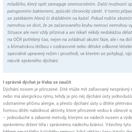
mladšího, který opět zareaguje onemocněním. Další možností op
patogenními bakteriemi, způsobí chronický zánět. V tomto případě
se zatékáním hlenů či drážděním na kašel. Pokud rodiče skutečně
nemohou se divit, že ze začarovaného kruhu nemocí nemohou vysto
Situace ale není vždy příznivá a ani lékaři někdy nedokážou dělat
na OČR potřebný čas, nejen na zvládnutí akutní fáze, ale i na dol
s klimatickou léčbou v ozdravovně nebo dětské odborné léčebn
speciálně upravený režim i prostředí, ve kterém se pohybují, výj
nácvik správného dýchání.
I správně dýchat je třeba se naučit
Dýchání nosem je přirozené. Dítě může mít zafixovaný nesprávný 
nebo má alergickou rýmu, tehdy je pro něj dýchání ústy jednodušší
odstraníme příčinu alergie, a přesto dýchání ústy u dítěte přetrváv
formou dítěti nabídnout aktivity, které přirozeně vedou k obnově 
– jednoduché a zábavné metody, kterými se nádech nosem a výdech 
správnému držení těla i správnému nádechu bránicí. Všechny tyto 
během neustálého koloběhu nemocí, když většinu času trávilo doma,