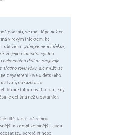
emné počasí), se mají lépe než na
íná virovým infektem, ke
mi obtížemi.
„Alergie není infekce,
é, že jejich imunitní systém
u nejmenších dětí se projevuje
m třetího roku věku, ale může se
ťuje z vyšetření krve u dětského
 se tvoří, dokazuje se
měli lékaře informovat o tom, kdy
éčba je odlišná než u ostatních
ůně dítě, které má silnou
nzivnější a komplikovanější. Jsou
depsat tzv. perorální nebo