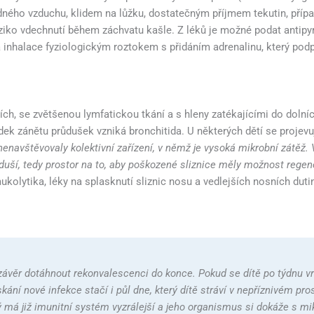
adného vzduchu, klidem na lůžku, dostatečným příjmem tekutin, příp
iziko vdechnutí během záchvatu kašle. Z léků je možné podat antipyr
á inhalace fyziologickým roztokem s přidáním adrenalinu, který pod
ch, se zvětšenou lymfatickou tkání a s hleny zatékajícími do dolní
dek zánětu průdušek vzniká bronchitida. U některých dětí se projevu
nenavštěvovaly kolektivní zařízení, v němž je vysoká mikrobní zátěž.
zduší, tedy prostor na to, aby poškozené sliznice měly možnost rege
kolytika, léky na splasknutí sliznic nosu a vedlejších nosních dut
závěr dotáhnout rekonvalescenci do konce. Pokud se dítě po týdnu vrá
í nové infekce stačí i půl dne, který dítě stráví v nepříznivém prost
ý má již imunitní systém vyzrálejší a jeho organismus si dokáže s mik