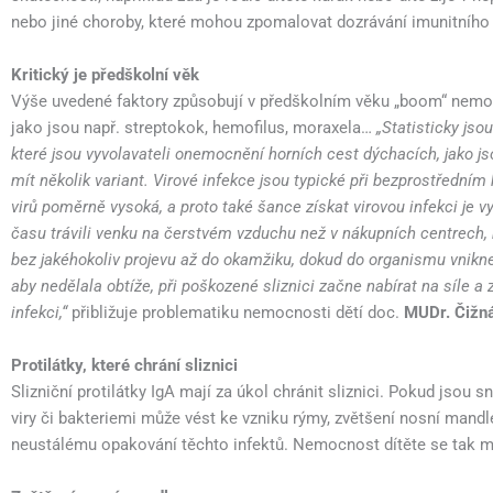
nebo jiné choroby, které mohou zpomalovat dozrávání imunitního 
Kritický je předškolní věk
Výše uvedené faktory způsobují v předškolním věku „boom“ nemocno
jako jsou např. streptokok, hemofilus, moraxela…
„Statisticky jso
které jsou vyvolavateli onemocnění horních cest dýchacích, jako jsou
mít několik variant. Virové infekce jsou typické při bezprostředním 
virů poměrně vysoká, a proto také šance získat virovou infekci je vyš
času trávili venku na čerstvém vzduchu než v nákupních centrech, 
bez jakéhokoliv projevu až do okamžiku, dokud do organismu vnikne 
aby nedělala obtíže, při poškozené sliznici začne nabírat na síle a
infekci,“
přibližuje problematiku nemocnosti dětí doc.
MUDr. Čižn
Protilátky, které chrání sliznici
Slizniční protilátky IgA mají za úkol chránit sliznici. Pokud jsou s
viry či bakteriemi může vést ke vzniku rýmy, zvětšení nosní mandle
neustálému opakování těchto infektů. Nemocnost dítěte se tak m