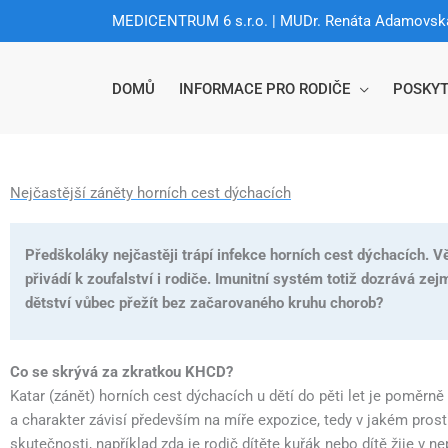
Přeskočit
MEDICENTRUM 6 s.r.o. | MUDr. Renáta Adamovsk
na
obsah
DOMŮ
INFORMACE PRO RODIČE
POSKYT
Nejčastější záněty horních cest dýchacích
Předškoláky nejčastěji trápí infekce horních cest dýchacích. 
přivádí k zoufalství i rodiče. Imunitní systém totiž dozrává ze
dětství vůbec přežít bez začarovaného kruhu chorob?
Co se skrývá za zkratkou KHCD?
Katar (zánět) horních cest dýchacích u dětí do pěti let je poměrně 
a charakter závisí především na míře expozice, tedy v jakém prostř
skutečnosti, například zda je rodič dítěte kuřák nebo dítě žije v 