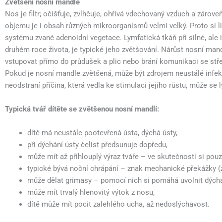
Zvětšení nosní mandle
Nos je filtr; očišťuje, zvlhčuje, ohřívá vdechovaný vzduch a zárov
objemu je i obsah různých mikroorganismů velmi velký. Proto si 
systému zvané adenoidní vegetace. Lymfatická tkáň při silné, ale
druhém roce života, je typické jeho zvětšování. Nárůst nosní m
vstupovat přímo do průdušek a plic nebo brání komunikaci se stře
Pokud je nosní mandle zvětšená, může být zdrojem neustálé infekce
neodstraní příčina, která vedla ke stimulaci jejího růstu, může se
Typická tvář dítěte se zvětšenou nosní mandlí:
dítě má neustále pootevřená ústa, dýchá ústy,
při dýchání ústy čelist předsunuje dopředu,
může mít až přihlouplý výraz tváře – ve skutečnosti si pou
typické bývá noční chrápání – znak mechanické překážky (z
může dělat grimasy – pomocí nich si pomáhá uvolnit dýcha
může mít trvalý hlenovitý výtok z nosu,
dítě může mít pocit zalehlého ucha, až nedoslýchavost.