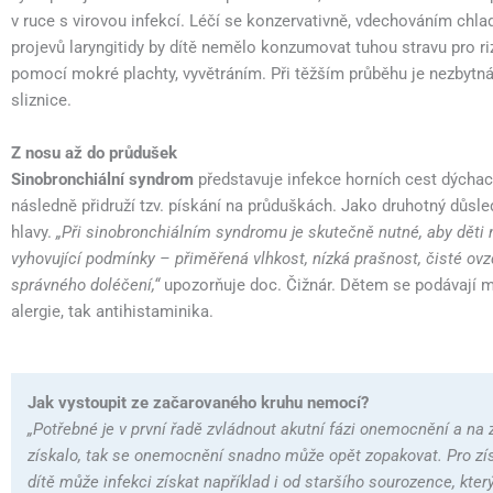
v ruce s virovou infekcí. Léčí se konzervativně, vdechováním chl
projevů laryngitidy by dítě nemělo konzumovat tuhou stravu pro r
pomocí mokré plachty, vyvětráním. Při těžším průběhu je nezbytn
sliznice.
Z nosu až do průdušek
Sinobronchiální syndrom
představuje infekce horních cest dýchací
následně přidruží tzv. pískání na průduškách. Jako druhotný důsle
hlavy.
„Při sinobronchiálním syndromu je skutečně nutné, aby děti 
vyhovující podmínky – přiměřená vlhkost, nízká prašnost, čisté ov
správného doléčení,“
upozorňuje doc. Čižnár. Dětem se podávají mu
alergie, tak antihistaminika.
Jak vystoupit ze začarovaného kruhu nemocí?
„Potřebné je v první řadě zvládnout akutní fázi onemocnění a na 
získalo, tak se onemocnění snadno může opět zopakovat. Pro získán
dítě může infekci získat například i od staršího sourozence, kter