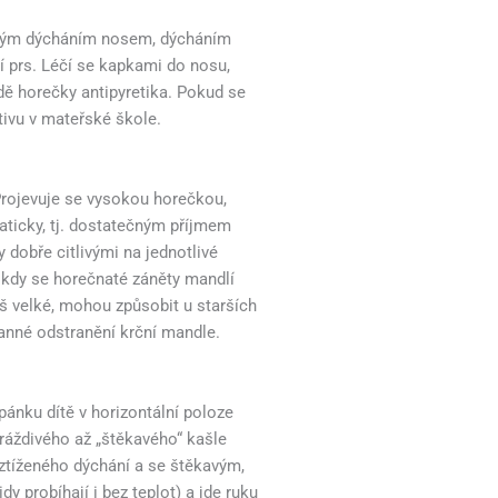
tíženým dýcháním nosem, dýcháním
í prs. Léčí se kapkami do nosu,
dě horečky antipyretika. Pokud se
ktivu v mateřské škole.
 Projevuje se vysokou horečkou,
aticky, tj. dostatečným příjmem
 dobře citlivými na jednotlivé
, kdy se horečnaté záněty mandlí
iš velké, mohou způsobit u starších
ranné odstranění krční mandle.
pánku dítě v horizontální poloze
 dráždivého až „štěkavého“ kašle
ztíženého dýchání a se štěkavým,
 probíhají i bez teplot) a jde ruku